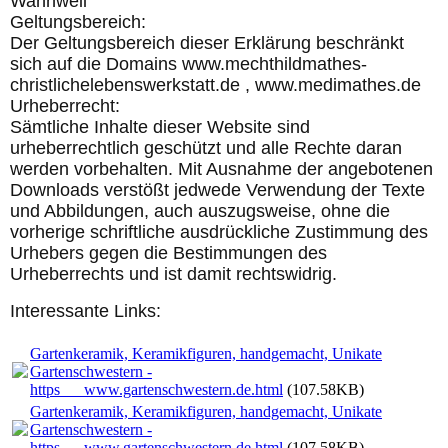
Wannweil
Geltungsbereich:
Der Geltungsbereich dieser Erklärung beschränkt
sich auf die Domains www.mechthildmathes-
christlichelebenswerkstatt.de , www.medimathes.de
Urheberrecht:
Sämtliche Inhalte dieser Website sind
urheberrechtlich geschützt und alle Rechte daran
werden vorbehalten. Mit Ausnahme der angebotenen
Downloads verstößt jedwede Verwendung der Texte
und Abbildungen, auch auszugsweise, ohne die
vorherige schriftliche ausdrückliche Zustimmung des
Urhebers gegen die Bestimmungen des
Urheberrechts und ist damit rechtswidrig.
Interessante Links:
Gartenkeramik, Keramikfiguren, handgemacht, Unikate
Gartenschwestern -
https___www.gartenschwestern.de.html
(107.58KB)
Gartenkeramik, Keramikfiguren, handgemacht, Unikate
Gartenschwestern -
https___www.gartenschwestern.de.html
(107.58KB)